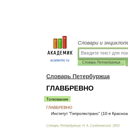
Словари и энциклоп
academic.ru
Словарь Петербуржца
Словарь Петербуржца
ГЛАВБРЕВНО
Толкование
ГЛАВБРЕВНО
Институт
"
Гипролестранс
" (
10
-
я
Красноа
Словарь
Петербуржца
.
Н
.
А
.
Синдаловский
.
2003
.