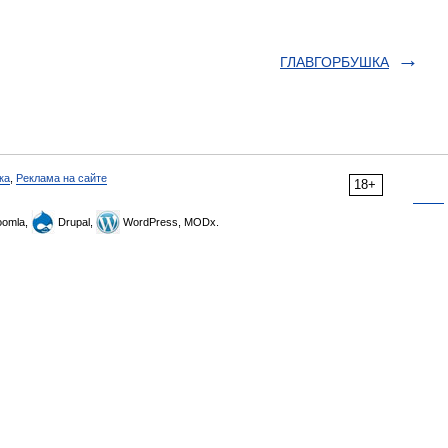
ГЛАВГОРБУШКА
ка
,
Реклама на сайте
18+
omla,
Drupal,
WordPress, MODx.