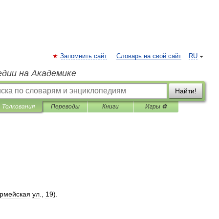
Запомнить сайт
Словарь на свой сайт
RU
едии на Академике
Найти!
Толкования
Переводы
Книги
Игры ⚽
рмейская
ул
.,
19
).